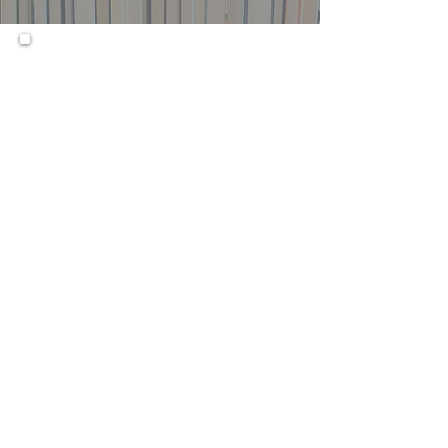
This laboratory is a
supplementary course,
designed specifically to help
students improve their reading
comprehension, grammar
identification, and language
usage skills.
المتطلبات الأساسية:
N/A