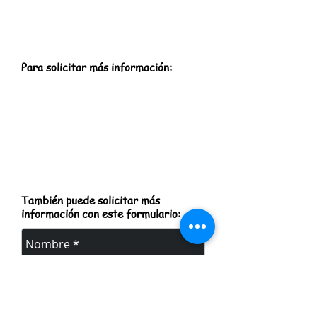
Para solicitar más información:
Póngase en contacto con la oficina
principal
Lunes a jueves. 7:45 am - 5 pm
Vie. El personal trabajará de forma
remota
Teléfono:
518-694-3400
Fax:
518-694-3401
frontdesk@greentechhigh.org
También puede solicitar más
información con este formulario: