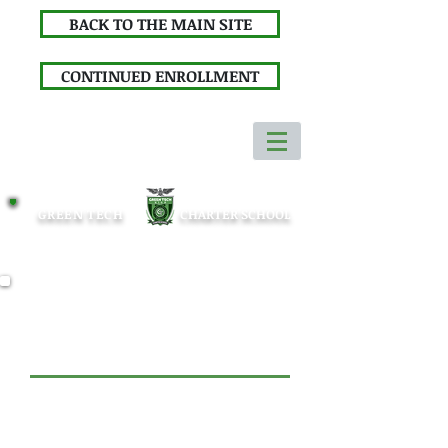
BACK TO THE MAIN SITE
CONTINUED ENROLLMENT
GREEN TECH
CHARTER SCHOOL
INSCRIPCIÓN
CONTINUA
Green Tech High está abierto a todos los niños
varones, según el espacio disponible dentro de cada
grado. La Escuela no discrimina en base a la
capacidad intelectual o atlética, medidas de